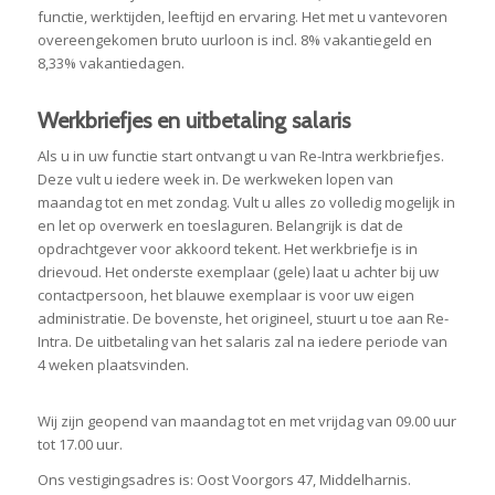
functie, werktijden, leeftijd en ervaring. Het met u vantevoren
overeengekomen bruto uurloon is incl. 8% vakantiegeld en
8,33% vakantiedagen.
Werkbriefjes en uitbetaling salaris
Als u in uw functie start ontvangt u van Re-Intra werkbriefjes.
Deze vult u iedere week in. De werkweken lopen van
maandag tot en met zondag. Vult u alles zo volledig mogelijk in
en let op overwerk en toeslaguren. Belangrijk is dat de
opdrachtgever voor akkoord tekent. Het werkbriefje is in
drievoud. Het onderste exemplaar (gele) laat u achter bij uw
contactpersoon, het blauwe exemplaar is voor uw eigen
administratie. De bovenste, het origineel, stuurt u toe aan Re-
Intra. De uitbetaling van het salaris zal na iedere periode van
4 weken plaatsvinden.
Wij zijn geopend van maandag tot en met vrijdag van 09.00 uur
tot 17.00 uur.
Ons vestigingsadres is: Oost Voorgors 47, Middelharnis.